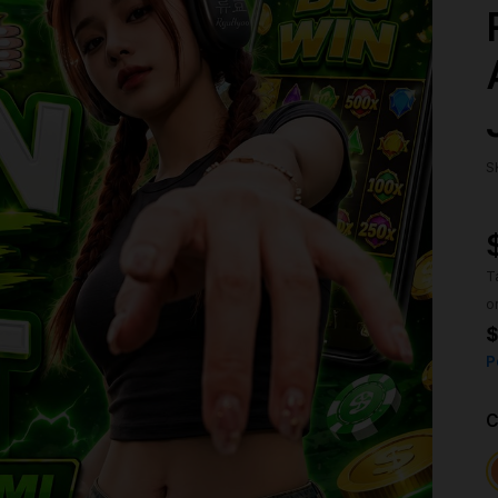
S
T
o
$
P
C