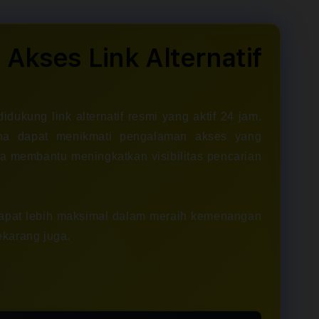
Akses Link Alternatif
ukung link alternatif resmi yang aktif 24 jam.
guna dapat menikmati pengalaman akses yang
a membantu meningkatkan visibilitas pencarian
dapat lebih maksimal dalam meraih kemenangan
sekarang juga.