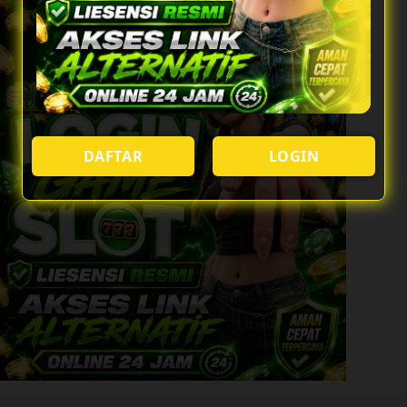
Open
media
7
in
modal
DAFTAR
LOGIN
Open
media