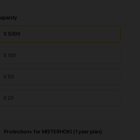
apacity
X 5000
X 100
X 50
X 20
Protection+ for MISTERHOKI (1 year plan)