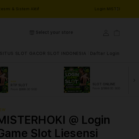
Resmi & Sistem Aktif
Login MISTERHOKI da
Select your store
Log in
Cart
SITUS SLOT GACOR
SLOT INDONESIA
Daftar
Login
NEW
SLOT ONLINE
RTP SLOT
From $1888.00 SGD
From $999.00 SGD
EW
MISTERHOKI @ Login
Game Slot Liesensi