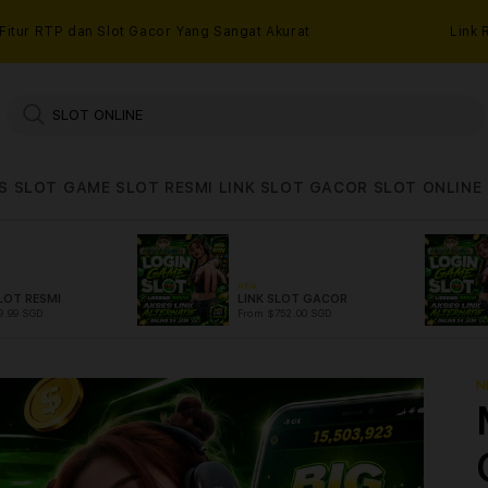
Fitur RTP dan Slot Gacor Yang Sangat Akurat
Link 
S SLOT
GAME SLOT RESMI
LINK SLOT GACOR
SLOT ONLINE
NEW
LOT RESMI
LINK SLOT GACOR
9.99 SGD
From $752.00 SGD
N