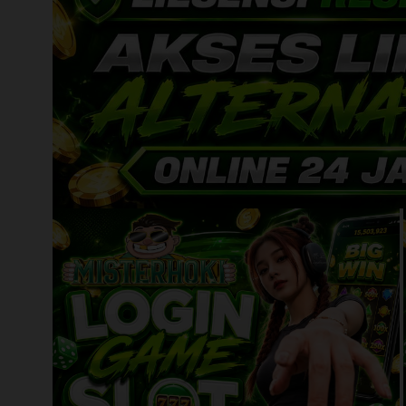
Open
media
1
in
modal