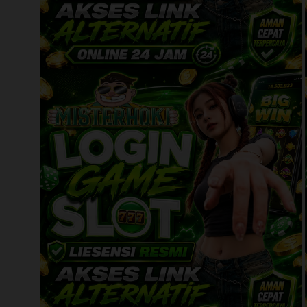
Open
media
4
in
modal